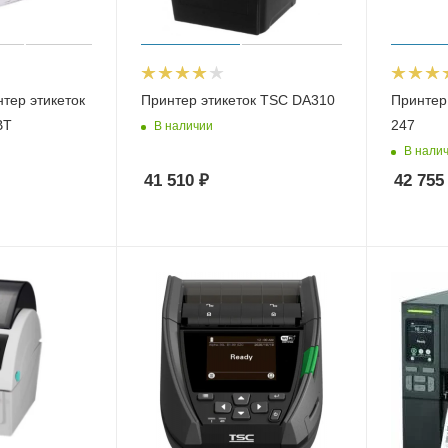
тер этикеток
Принтер этикеток TSC DA310
Принтер
BT
247
В наличии
В нали
41 510
₽
42 755