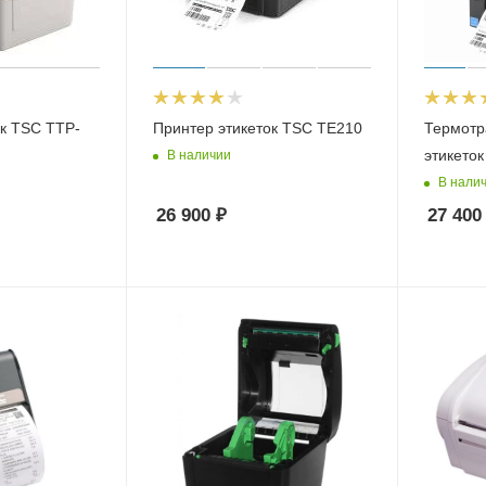
ок TSC TTP-
Принтер этикеток TSC TE210
Термотр
этикето
В наличии
В нали
26 900
₽
27 400