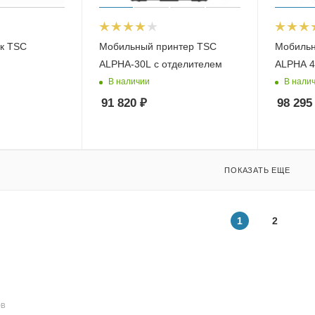
ок TSC
Мобильный принтер TSC
Мобильн
ALPHA-30L с отделителем
ALPHA 4
В наличии
В нали
91 820
₽
98 295
ПОКАЗАТЬ ЕЩЕ
1
2
ОВ