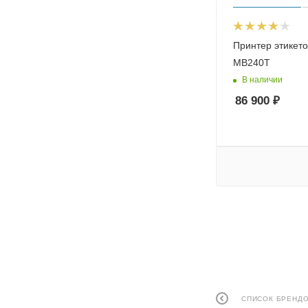
Принтер этикет
MB240T
В наличии
86 900
₽
СПИСОК БРЕНД