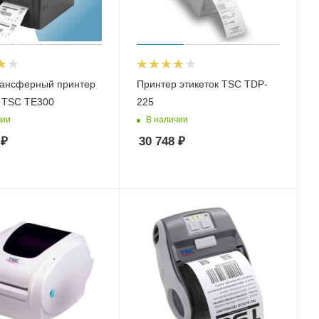
ансферный принтер
Принтер этикеток TSC TDP-
к TSC TE300
225
чии
В наличии
₽
30 748
₽