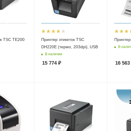
ок TSC TE200
Принтер этикеток TSC
Принтер
DH220E (термо, 203dpi), USB
В нали
В наличии
15 774
₽
16 563