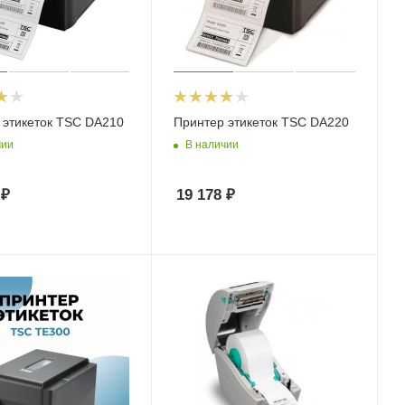
 этикеток TSC DA210
Принтер этикеток TSC DA220
чии
В наличии
₽
19 178
₽