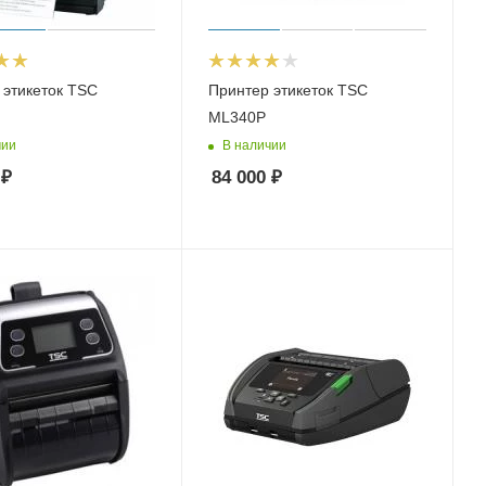
 этикеток TSC
Принтер этикеток TSC
ML340P
чии
В наличии
₽
84 000
₽