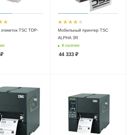
 этикеток TSC TDP-
Мобильный принтер TSC
ALPHA 3R
чии
В наличии
₽
44 333
₽