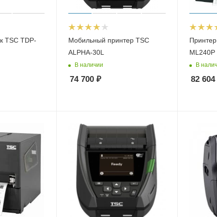
ок TSC TDP-
Мобильный принтер TSC
Принтер
ALPHA-30L
ML240P
В наличии
В нали
74 700
₽
82 604