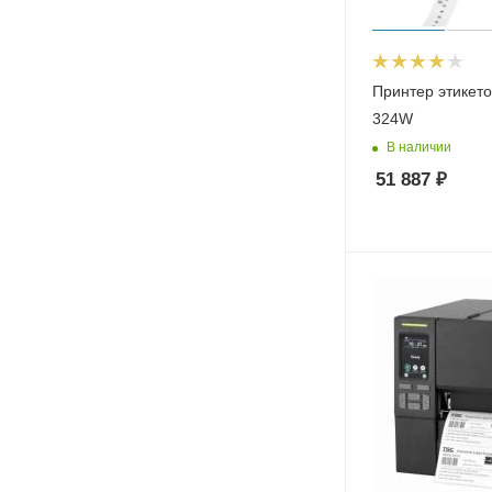
Принтер этикет
324W
В наличии
51 887
₽