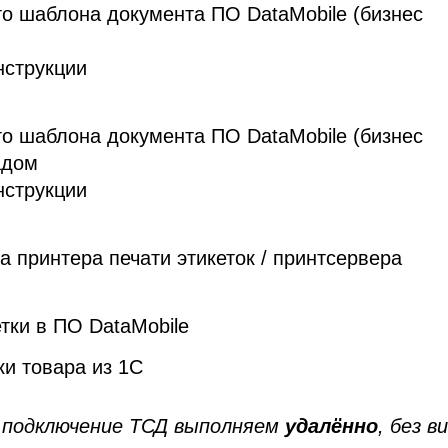
го шаблона документа ПО DataMobile (бизнес
струкции
го шаблона документа ПО DataMobile (бизнес
адом
струкции
 принтера печати этикеток / принтсервера
тки в ПО DataMobile
ки товара из 1С
 подключение ТСД выполняем
удалённо
, без в