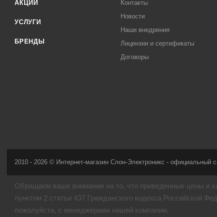
АКЦИИ
Контакты
Новости
УСЛУГИ
Наши внедрения
БРЕНДЫ
Лицензии и сертификаты
Договоры
2010 - 2026 © Интернет-магазин Слон-Электроникс - официальный с
Обращаем ваше внимание на то, что приведенные цены и х
пунктом 2 статьи 437 Гражданского кодекса Российской Фе
пожалуйста, с менеджерами нашей компании.