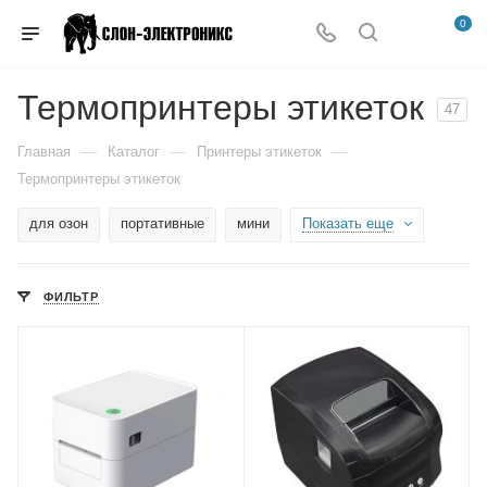
0
Термопринтеры этикеток
47
—
—
—
Главная
Каталог
Принтеры этикеток
Термопринтеры этикеток
для озон
портативные
мини
Показать еще
ФИЛЬТР