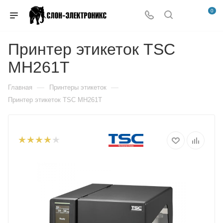
0
Принтер этикеток TSC
MH261T
—
—
Главная
Принтеры этикеток
Принтер этикеток TSC MH261T