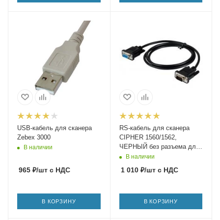
USB-кабель для сканера
RS-кабель для сканера
Zebex 3000
CIPHER 1560/1562,
ЧЕРНЫЙ без разъема для
В наличии
подачи питания
В наличии
965
₽
/шт
с НДС
1 010
₽
/шт
с НДС
В КОРЗИНУ
В КОРЗИНУ