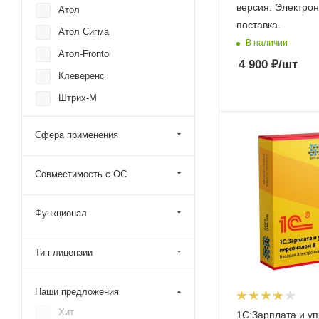
версия. Электро
Атол
поставка.
Атол Сигма
В наличии
Атол-Frontol
4 900
₽
/шт
Клеверенс
Штрих-М
Эвотор
Сфера применения
Битрикс 24
Дримкас
Совместимость с ОС
Mobile Smarts
Функционал
Тип лицензии
Наши предложения
Хит
1С:Зарплата и у