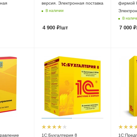
нная
версия. Электронная поставка
фирмой 8
Электрон
В наличии
В налич
4 900
₽
/шт
7 000
₽
правление
1С:Бухгалтерия 8
1С:Предп