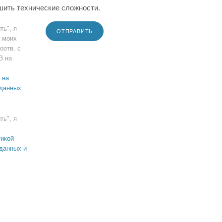
шить технические сложности.
ть", я
ОТПРАВИТЬ
 моих
оотв. с
З на
 на
 данных
ть", я
икой
данных и