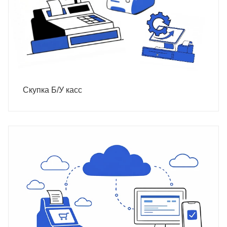
Скупка Б/У касс