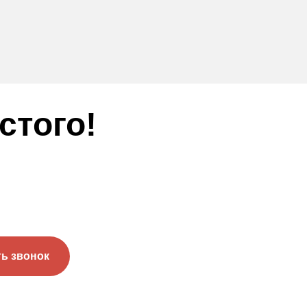
стого!
ть звонок