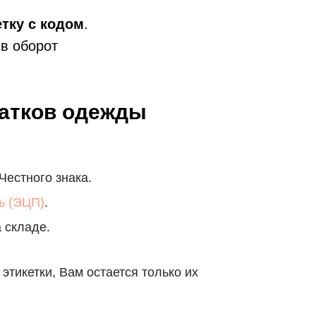
етку с кодом
.
 в оборот
татков одежды
Честного знака.
ь (ЭЦП)
.
 складе.
этикетки, Вам остается только их