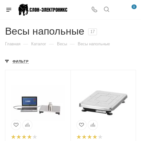
0
Весы напольные
17
—
—
—
Главная
Каталог
Весы
Весы напольные
ФИЛЬТР