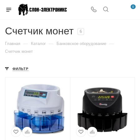
0
Счетчик монет
6
—
—
—
Главная
Каталог
Банковское оборудование
Счетчик монет
ФИЛЬТР