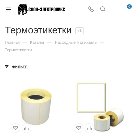
0
Термоэтикетки
21
—
—
—
Главная
Каталог
Расходные материалы
Термоэтикетки
ФИЛЬТР