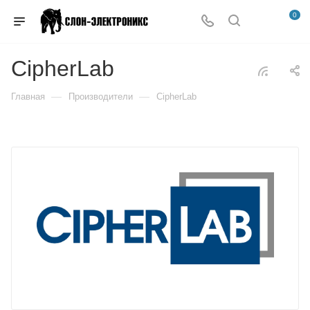
0
CipherLab
—
—
Главная
Производители
CipherLab