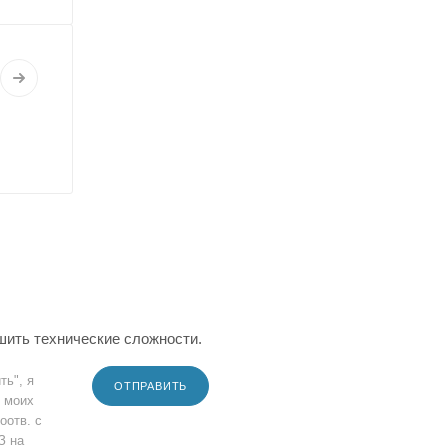
шить технические сложности.
ть", я
ОТПРАВИТЬ
 моих
оотв. с
З на