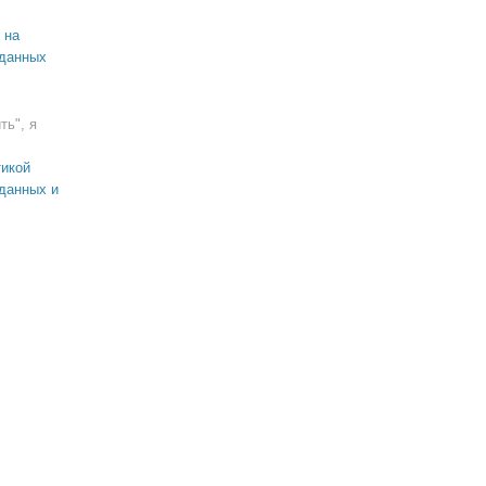
 на
 данных
ть", я
икой
данных и