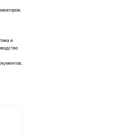
фикаторов.
тика и
зводство
окументов,