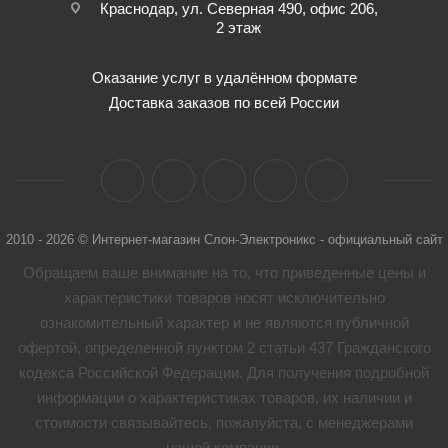
Краснодар, ул. Северная 490, офис 206,
2 этаж
Оказание услуг в удалённом формате
Доставка заказов по всей России
2010 - 2026 © Интернет-магазин Слон-Электроникс - официальный сайт
Обращаем ваше внимание на то, что приведенные цены и
характеристики товaров носят исключительно
ознакомительный характер и не являются публичной
офертой, определенной пунктом 2 статьи 437 Гражданского
кодекса Российской Федерации. Для получения подробной
информации о характеристиках товaров, их наличии и
стоимости связывайтесь, пожалуйста, с менеджерами
нашей компании.