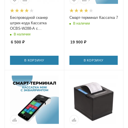
Беспроводной сканер
Смарт-терминал Кассатка 7
штрих-кода Кассатка
В наличии
OCBS-W288-A с
подставкой
В наличии
6 500
₽
19 900
₽
В КОРЗИНУ
В КОРЗИНУ