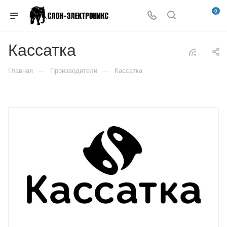
0
Кассатка
—
—
Главная
Производители
Кассатка