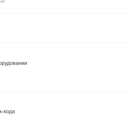
 мб
борудовании
х-кода