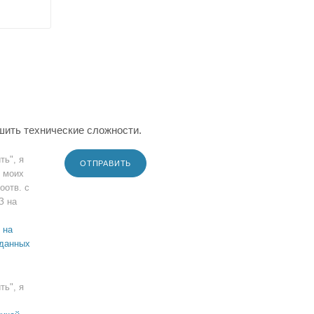
шить технические сложности.
ть", я
ОТПРАВИТЬ
 моих
оотв. с
З на
 на
 данных
ть", я