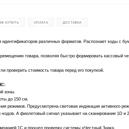
КАК КУПИТЬ
ОПЛАТА
ДОСТАВКА
ия идентификаторов различных форматов. Распознает коды с б
перемещению товара, позволяя быстро формировать кассовый че
ли проверить стоимость товара перед его покупкой.
IC:
й зоны.
ты до 150 см.
ния режимов. Предусмотрена световая индикация активного реж
-кодов. А фиолетовый сигнал указывает на сканирование 1D и 
мпанией 1С и прошел проверку системы «Честный Знак».