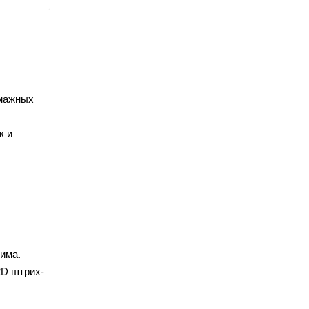
умажных
к и
има.
2D штрих-