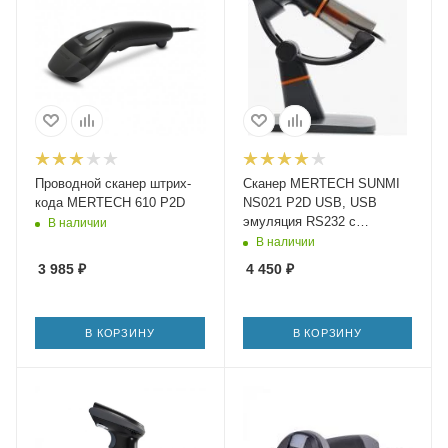
Проводной сканер штрих-
Сканер MERTECH SUNMI
кода MERTECH 610 P2D
NS021 P2D USB, USB
эмуляция RS232 с
В наличии
пластиковой подставкой
В наличии
(black)
3 985
₽
4 450
₽
В КОРЗИНУ
В КОРЗИНУ