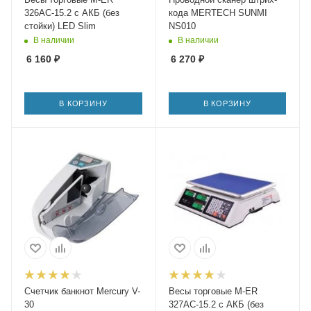
326AC-15.2 с АКБ (без
кода MERTECH SUNMI
стойки) LED Slim
NS010
В наличии
В наличии
6 160
₽
6 270
₽
В КОРЗИНУ
В КОРЗИНУ
Счетчик банкнот Mercury V-
Весы торговые M-ER
30
327AC-15.2 с АКБ (без