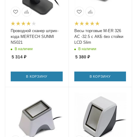
Проводной сканер штрих-
Весы торговые M-ER 326
кода MERTECH SUNMI
AC -32.5 с АКБ без стойки
NS021
LCD Slim
В наличии
В наличии
5 314
₽
5 380
₽
В КОРЗИНУ
В КОРЗИНУ