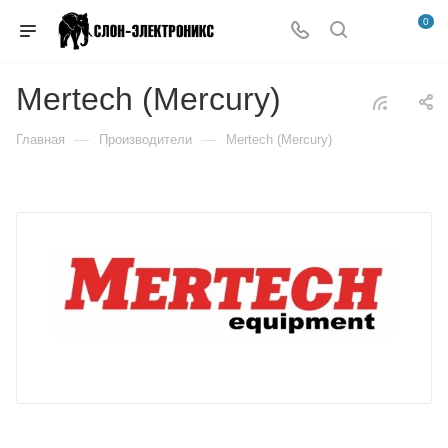
0
Mertech (Mercury)
—
—
Главная
Производители
Mertech (Mercury)