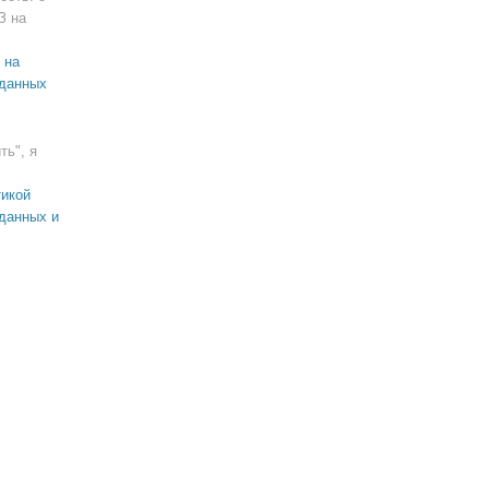
З на
 на
 данных
ть", я
икой
данных и