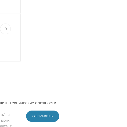
шить технические сложности.
ть", я
ОТПРАВИТЬ
 моих
оотв. с