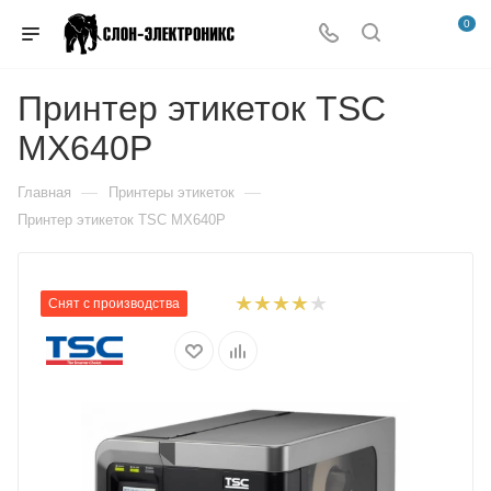
0
Принтер этикеток TSC
MX640P
—
—
Главная
Принтеры этикеток
Принтер этикеток TSC MX640P
Снят с производства