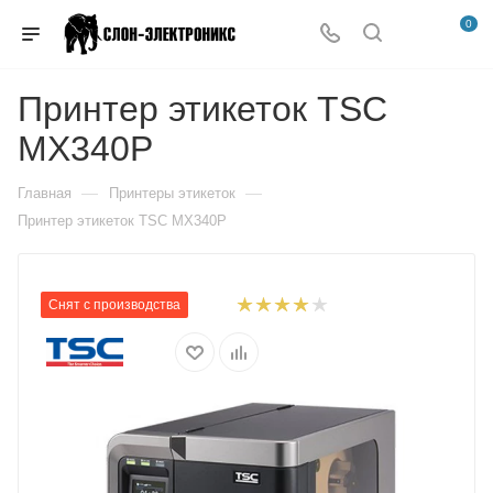
0
Принтер этикеток TSC
MX340P
—
—
Главная
Принтеры этикеток
Принтер этикеток TSC MX340P
Снят с производства