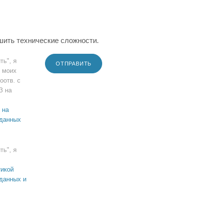
шить технические сложности.
ть", я
ОТПРАВИТЬ
 моих
оотв. с
З на
 на
 данных
ть", я
икой
данных и