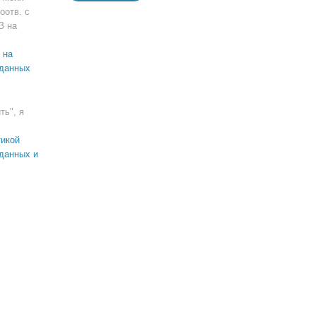
оотв. с
З на
 на
 данных
ть", я
икой
данных и