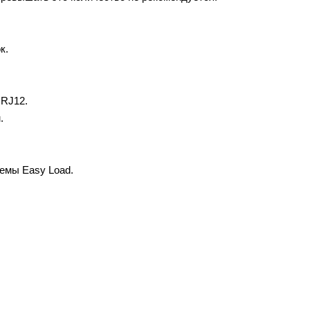
.
к.
 RJ12.
.
темы Easy Load.