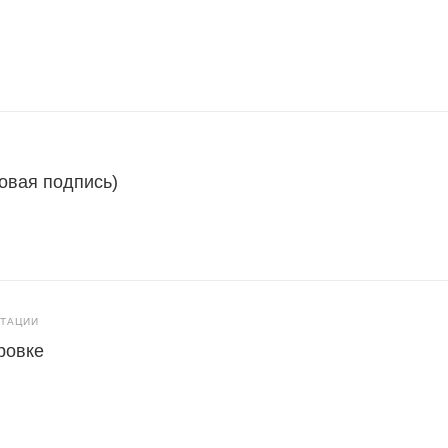
овая подпись)
ЬТАЦИИ
ровке