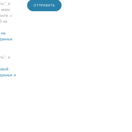
ть", я
ОТПРАВИТЬ
 моих
оотв. с
З на
 на
 данных
ть", я
икой
данных и