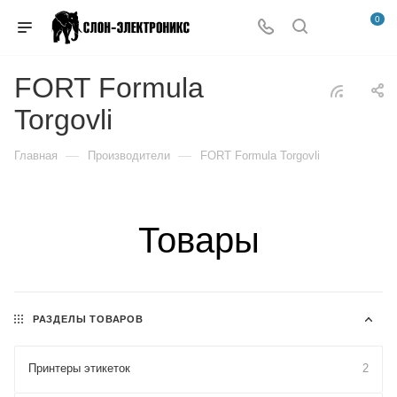
0
FORT Formula
Torgovli
—
—
Главная
Производители
FORT Formula Torgovli
Товары
РАЗДЕЛЫ ТОВАРОВ
Принтеры этикеток
2