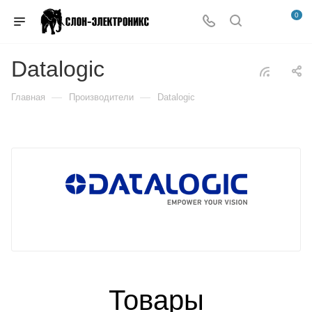
0
Datalogic
—
—
Главная
Производители
Datalogic
Товары