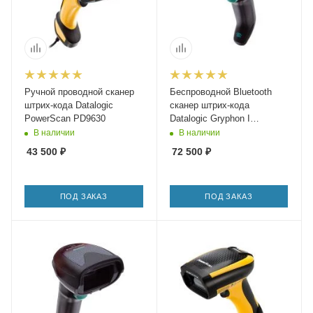
Ручной проводной сканер
Беспроводной Bluetooth
штрих-кода Datalogic
сканер штрих-кода
PowerScan PD9630
Datalogic Gryphon I
GBT4500
В наличии
В наличии
43 500
₽
72 500
₽
ПОД ЗАКАЗ
ПОД ЗАКАЗ