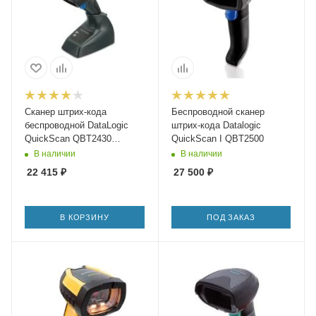
Сканер штрих-кода
Беспроводной сканер
беспроводной DataLogic
штрих-кода Datalogic
QuickScan QBT2430
QuickScan I QBT2500
Базовая станция (до 50
В наличии
В наличии
метров)
22 415
₽
27 500
₽
В КОРЗИНУ
ПОД ЗАКАЗ