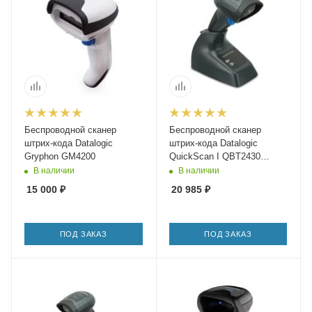
Беспроводной сканер
Беспроводной сканер
штрих-кода Datalogic
штрих-кода Datalogic
Gryphon GM4200
QuickScan I QBT2430
Базовая станция (до 25
В наличии
В наличии
метров)
15 000
₽
20 985
₽
ПОД ЗАКАЗ
ПОД ЗАКАЗ