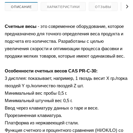
ОПИСАНИЕ
ХАРАКТЕРИСТИКИ
ОТЗЫВЫ
КА
Счетные весы
- это современное оборудование, которое
предназначено для точного определения веса продукта и
подсчета его количества. Разработаны с целью
увеличения скорости и оптимизации процесса фасовки и
продажи мелких товаров, которые имеют одинаковый вес.
Особенности счетных весов
CAS PR-C-30:
3 дисплея: показывает, например, 1 гвоздь весит X гр./горка
гвоздей Y гр./количество гвоздей Z шт.
Минимальный вес пробы 0,5 г.
Минимальный штучный вес 0,5 г.
Ввод через клавиатуру данных о таре и весе.
Прорезиненная клавиатура.
Платформа из нержавеющей стали.
Функция счетного и процентного сравнения (HI/OK/LO) со