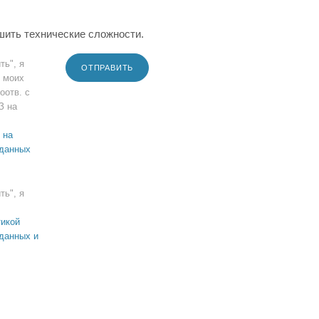
шить технические сложности.
ть", я
ОТПРАВИТЬ
 моих
оотв. с
З на
 на
 данных
ть", я
икой
данных и