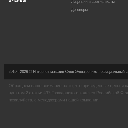
БРЕНДЫ
Лицензии и сертификаты
Договоры
2010 - 2026 © Интернет-магазин Слон-Электроникс - официальный с
Обращаем ваше внимание на то, что приведенные цены и х
пунктом 2 статьи 437 Гражданского кодекса Российской Фе
пожалуйста, с менеджерами нашей компании.