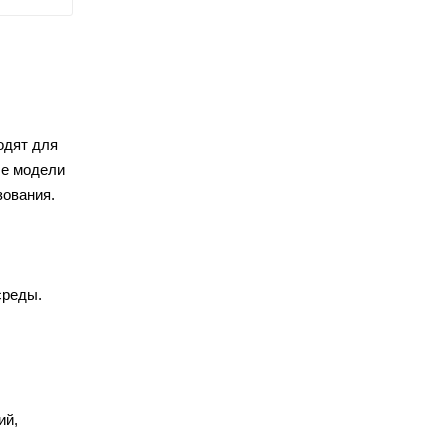
одят для
ые модели
зования.
среды.
ий,