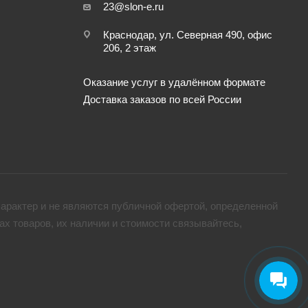
23@slon-e.ru
Краснодар, ул. Северная 490, офис
206, 2 этаж
Оказание услуг в удалённом формате
Доставка заказов по всей России
арактер и не являются публичной офертой, определенной
х товaров, их наличии и стоимости связывайтесь,