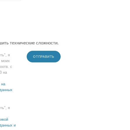
шить технические сложности.
ть", я
ОТПРАВИТЬ
 моих
оотв. с
З на
 на
 данных
ть", я
икой
данных и