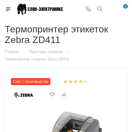
0
Термопринтер этикеток
Zebra ZD411
—
—
Главная
Принтеры этикеток
Термопринтер этикеток Zebra ZD411
Снят с производства