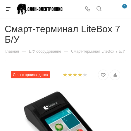
0
Смарт-терминал LiteBox 7
Б/У
—
—
Главная
Б/У оборудование
Смарт-терминал LiteBox 7 Б/У
Снят с производства