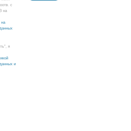
оотв. с
З на
 на
 данных
ть", я
икой
данных и