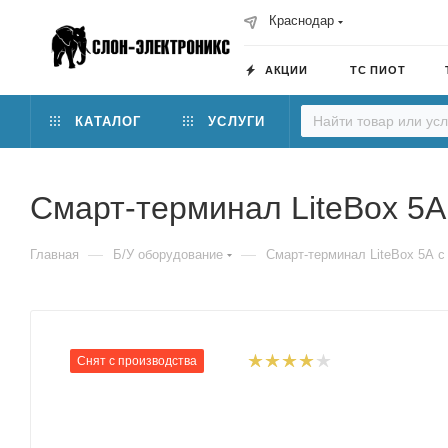
Краснодар
АКЦИИ
ТС ПИОТ
КАТАЛОГ
УСЛУГИ
Смарт-терминал LiteBox 5А
—
—
Главная
Б/У оборудование
Смарт-терминал LiteBox 5А с
Снят с производства