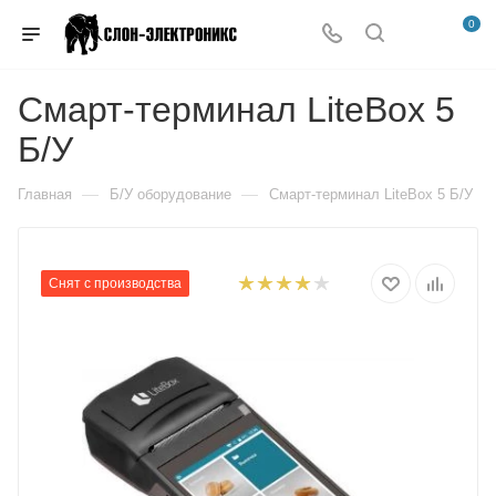
0
Смарт-терминал LiteBox 5
Б/У
—
—
Главная
Б/У оборудование
Смарт-терминал LiteBox 5 Б/У
Снят с производства