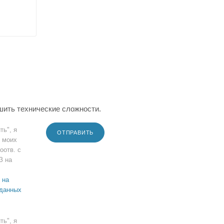
шить технические сложности.
ть", я
ОТПРАВИТЬ
 моих
оотв. с
З на
 на
 данных
ть", я