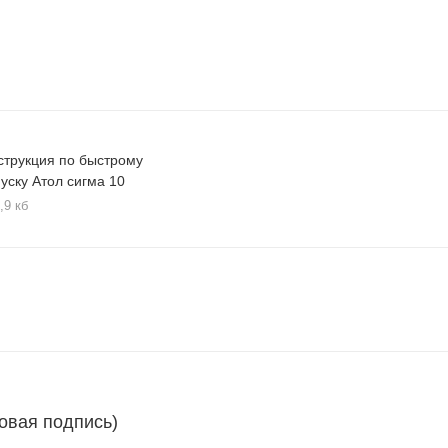
струкция по быстрому
пуску Атол сигма 10
,9 кб
овая подпись)