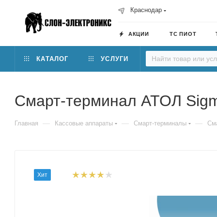
Краснодар
АКЦИИ
ТС ПИОТ
КАТАЛОГ
УСЛУГИ
Смарт-терминал АТОЛ Sig
—
—
—
Главная
Кассовые аппараты
Смарт-терминалы
См
Хит