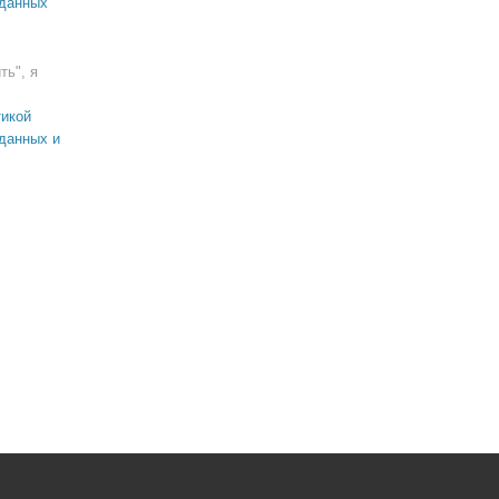
 данных
ть", я
икой
данных и