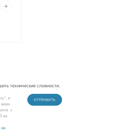
шить технические сложности.
ть", я
ОТПРАВИТЬ
 моих
оотв. с
З на
 на