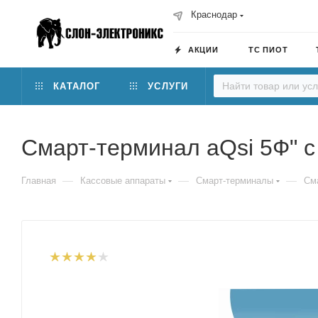
Краснодар
АКЦИИ
ТС ПИОТ
КАТАЛОГ
УСЛУГИ
Смарт-терминал aQsi 5Ф" с
—
—
—
Главная
Кассовые аппараты
Смарт-терминалы
См