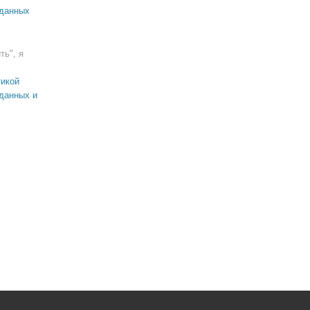
 данных
ть", я
икой
данных и