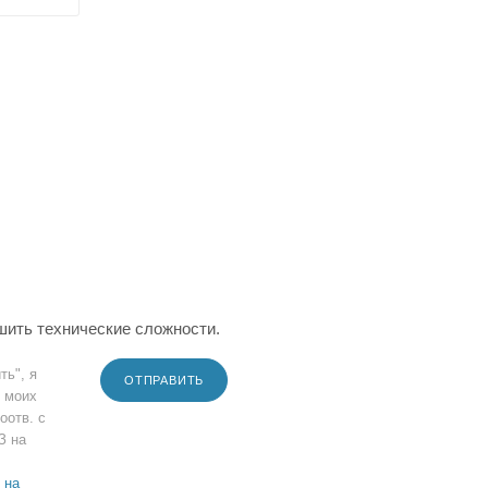
шить технические сложности.
ть", я
ОТПРАВИТЬ
 моих
оотв. с
З на
 на