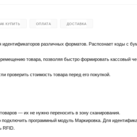
КАК КУПИТЬ
ОПЛАТА
ДОСТАВКА
я идентификаторов различных форматов. Распознает коды с б
перемещению товара, позволяя быстро формировать кассовый че
ли проверить стоимость товара перед его покупкой.
оваров — их не нужно переносить в зону сканирования.
жно подключить программный модуль
Маркировка
. Для идентифик
ль
RFID
.