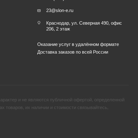
23@slon-e.ru
Краснодар, ул. Северная 490, офис
206, 2 этаж
Оказание услуг в удалённом формате
Доставка заказов по всей России
арактер и не являются публичной офертой, определенной
х товaров, их наличии и стоимости связывайтесь,