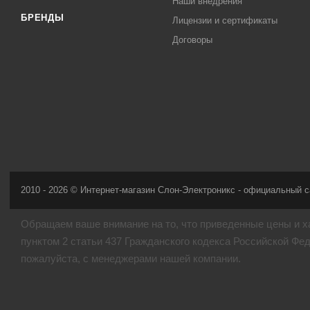
Наши внедрения
БРЕНДЫ
Лицензии и сертификаты
Договоры
2010 - 2026 © Интернет-магазин Слон-Электроникс - официальный с
Обращаем ваше внимание на то, что приведенные цены и х
пунктом 2 статьи 437 Гражданского кодекса Российской Фе
пожалуйста, с менеджерами нашей компании.