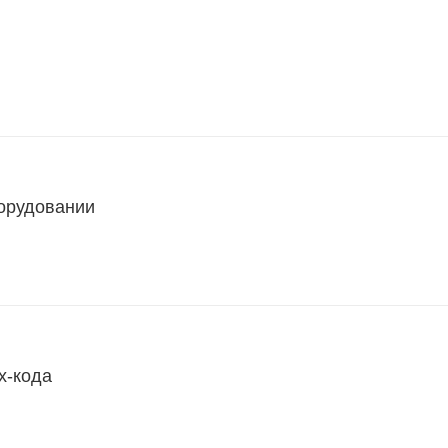
борудовании
х-кода