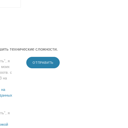
шить технические сложности.
ть", я
ОТПРАВИТЬ
 моих
оотв. с
З на
 на
 данных
ть", я
икой