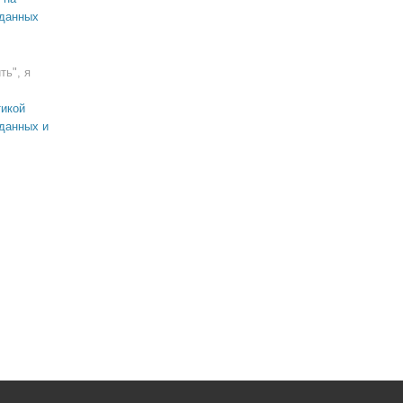
 данных
ть", я
икой
данных и