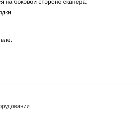
ся на боковой стороне сканера;
ядки.
овле.
борудовании