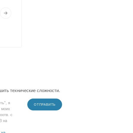
шить технические сложности.
ть", я
ОТПРАВИТЬ
 моих
оотв. с
З на
 на