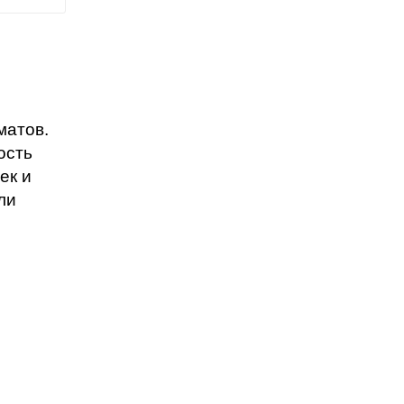
матов.
ость
ек и
ли