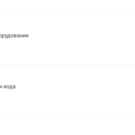
борудовании
х-кода