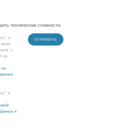
шить технические сложности.
ть", я
ОТПРАВИТЬ
 моих
оотв. с
З на
 на
 данных
ть", я
икой
данных и