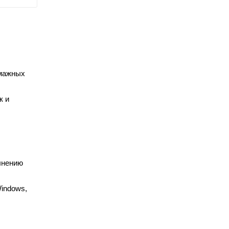
умажных
к и
лнению
indows,