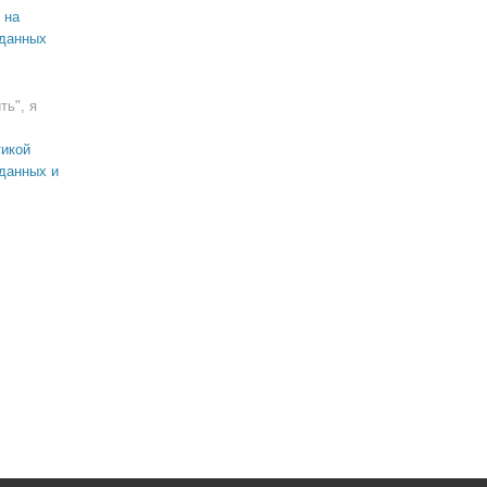
 на
 данных
ть", я
икой
данных и