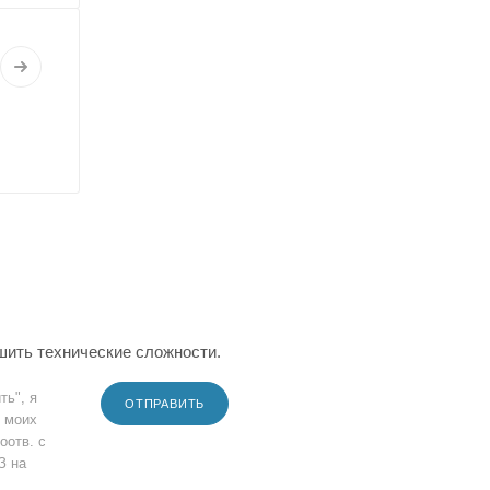
шить технические сложности.
ть", я
ОТПРАВИТЬ
 моих
оотв. с
З на