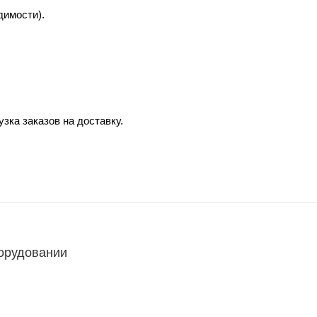
димости).
зка заказов на доставку.
борудовании