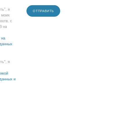
ть", я
ОТПРАВИТЬ
 моих
оотв. с
З на
 на
 данных
ть", я
икой
данных и