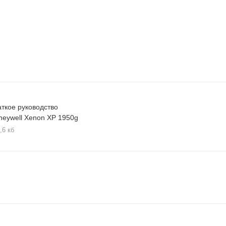
аткое руководство
neywell Xenon XP 1950g
,6 кб