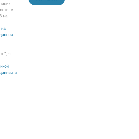
 моих
оотв. с
З на
 на
 данных
ть", я
икой
данных и