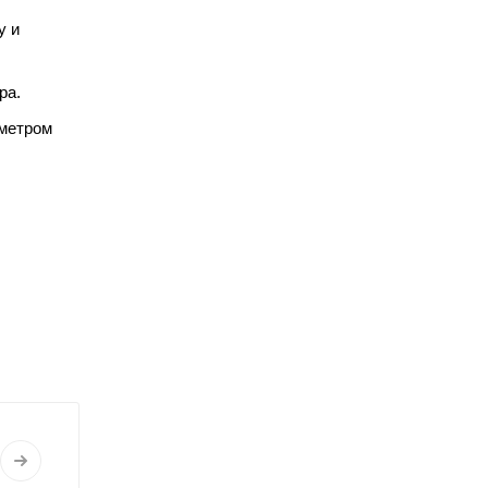
у и
ра.
аметром