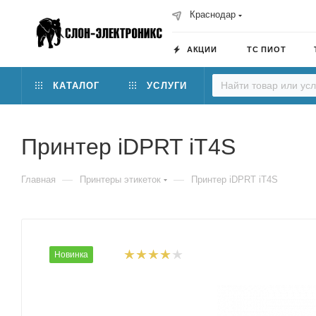
Краснодар
АКЦИИ
ТС ПИОТ
КАТАЛОГ
УСЛУГИ
Принтер iDPRT iT4S
—
—
Главная
Принтеры этикеток
Принтер iDPRT iT4S
Новинка