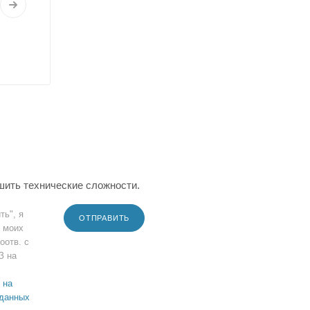
шить технические сложности.
ть", я
ОТПРАВИТЬ
 моих
оотв. с
З на
 на
 данных