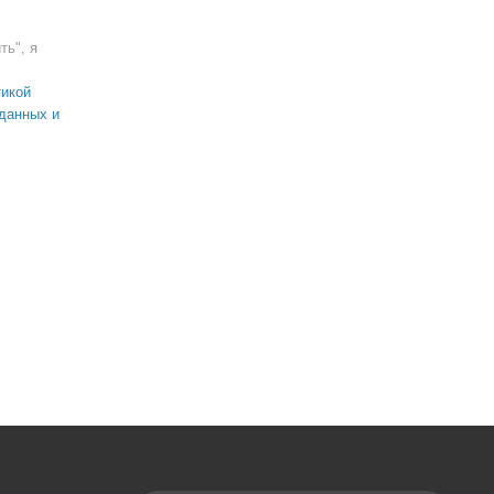
ть", я
икой
данных и