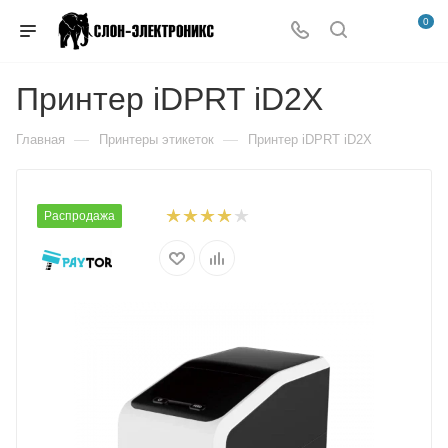
0
Принтер iDPRT iD2X
—
—
Главная
Принтеры этикеток
Принтер iDPRT iD2X
Распродажа