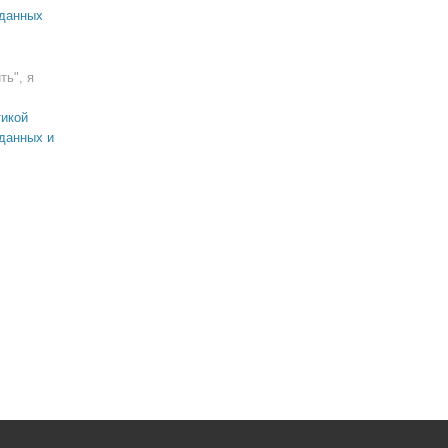
 данных
ть", я
икой
данных и