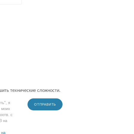
шить технические сложности.
ть", я
ОТПРАВИТЬ
 моих
оотв. с
З на
 на