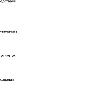
редствами
 увеличить
 этикеток
создания