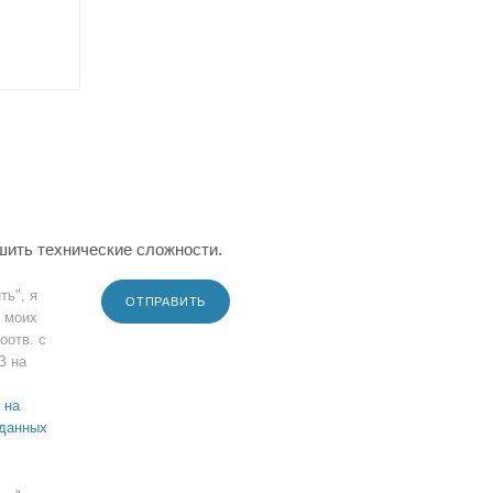
шить технические сложности.
ть", я
ОТПРАВИТЬ
 моих
оотв. с
З на
 на
 данных