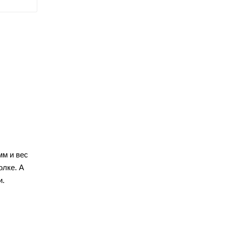
мм и вес
олке. А
и.