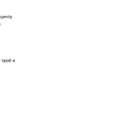
 центр
в
 проб и