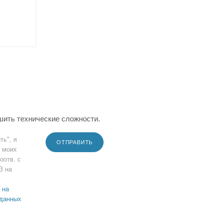
шить технические сложности.
ть", я
ОТПРАВИТЬ
 моих
оотв. с
З на
 на
 данных