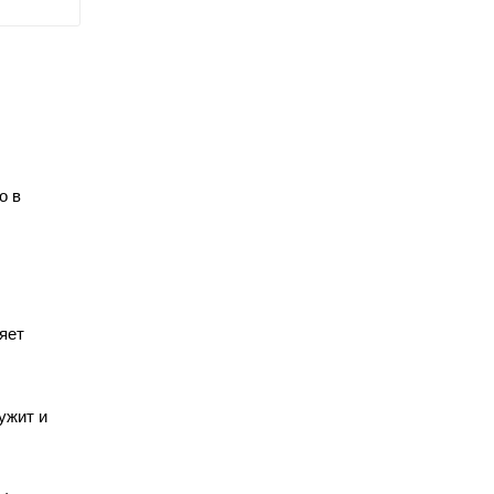
о в
яет
ужит и