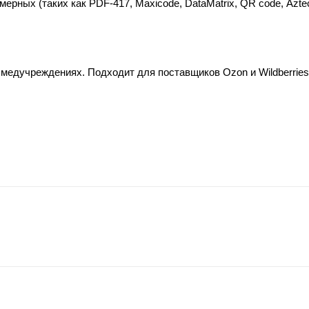
ерных (таких как PDF-417, Maxicode, DataMatrix, QR code, Azte
 медучреждениях. Подходит для поставщиков Ozon и Wildberries