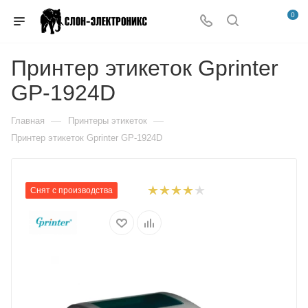
0
Принтер этикеток Gprinter
GP-1924D
—
—
Главная
Принтеры этикеток
Принтер этикеток Gprinter GP-1924D
Снят с производства