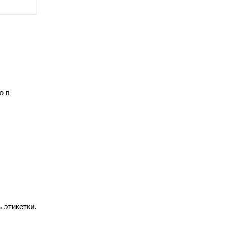
о в
 этикетки.