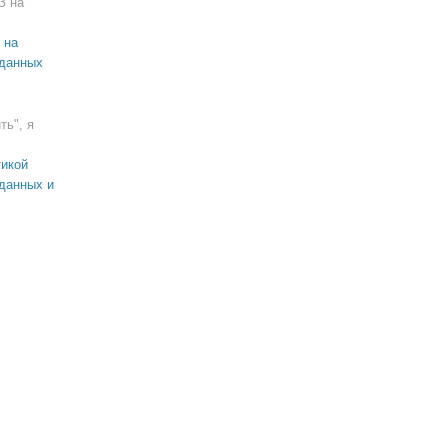
З на
 на
 данных
ть", я
икой
данных и