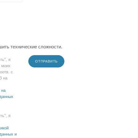
шить технические сложности.
ть", я
ОТПРАВИТЬ
 моих
оотв. с
З на
 на
 данных
ть", я
икой
данных и